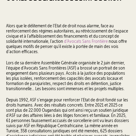
Alors que le délitement de l’Etat de droit nous alarme, face au
renforcement des régimes autoritaires, au rétrécissement de l’espace
civique et à l’affaiblissement des financements et du concept de
solidarité internationale, l’action
d’Avocats Sans Frontière
nous offre
quelques motifs de penser qu’il existe à portée de main des vois
d’action efficaces.
Lors de sa dernière Assemblée Générale organisée le 2 juin dernier,
l’équipe d’Avocats Sans Frontières (ASF) a brossé un portrait de son
engagement dans plusieurs pays. Accès à la justice des populations
les plus isolées, renforcement des capacités des avocats locaux et
formation de parajuristes, respect des droits en détention, justice
transitionnelle… Les besoins sont immenses et les projets multiples.
Depuis 1992, ASF s’engage pour renforcer l’Etat de droit fondé sur les
droits humains. Avec des résultats concrets. Entre 2021 et 2025 ce
sont plus de 22.000 Ougandais qui ont ainsi reçu un soutien juridique
d’ASF sur des affaires liées à des litiges fonciers et familiaux. En 2025,
61 personnes faussement accusés de sorcellerie ont vu leurs dossiers
suivis par ASF en République Centrafricaine. La même année en
Tunisie, 358 consultations juridiques ont été menées, 625 dossiers
d’assistance judiciaires ont été traités et plusieurs avocats, journalistes