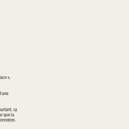
dace »,
d’une
ourtant, sa
ur que la
ionnières