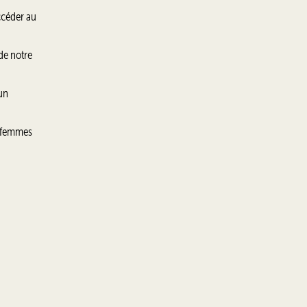
ccéder au
de notre
 un
es femmes