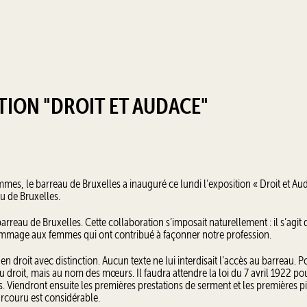
TION "DROIT ET AUDACE"
mmes, le barreau de Bruxelles a inauguré ce lundi l’exposition « Droit et Au
u de Bruxelles.
rreau de Bruxelles. Cette collaboration s’imposait naturellement : il s’agit 
mmage aux femmes qui ont contribué à façonner notre profession.
en droit avec distinction. Aucun texte ne lui interdisait l’accès au barreau. P
droit, mais au nom des mœurs. Il faudra attendre la loi du 7 avril 1922 po
. Viendront ensuite les premières prestations de serment et les premières p
arcouru est considérable.