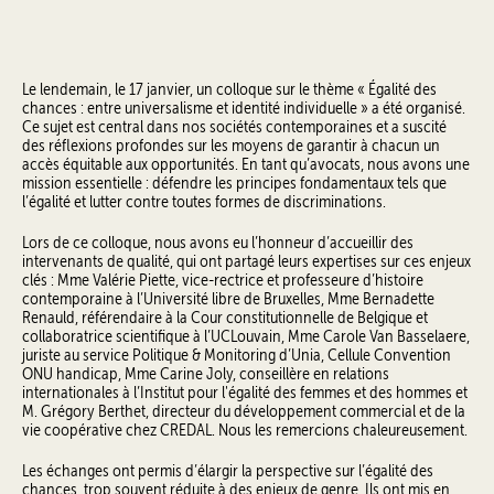
Le lendemain, le 17 janvier, un colloque sur le thème « Égalité des
chances : entre universalisme et identité individuelle » a été organisé.
Ce sujet est central dans nos sociétés contemporaines et a suscité
des réflexions profondes sur les moyens de garantir à chacun un
accès équitable aux opportunités. En tant qu’avocats, nous avons une
mission essentielle : défendre les principes fondamentaux tels que
l’égalité et lutter contre toutes formes de discriminations.
Lors de ce colloque, nous avons eu l’honneur d’accueillir des
intervenants de qualité, qui ont partagé leurs expertises sur ces enjeux
clés : Mme Valérie Piette, vice-rectrice et professeure d’histoire
contemporaine à l’Université libre de Bruxelles, Mme Bernadette
Renauld, référendaire à la Cour constitutionnelle de Belgique et
collaboratrice scientifique à l’UCLouvain, Mme Carole Van Basselaere,
juriste au service Politique & Monitoring d’Unia, Cellule Convention
ONU handicap, Mme Carine Joly, conseillère en relations
internationales à l’Institut pour l'égalité des femmes et des hommes et
M. Grégory Berthet, directeur du développement commercial et de la
vie coopérative chez CREDAL. Nous les remercions chaleureusement.
Les échanges ont permis d’élargir la perspective sur l’égalité des
chances, trop souvent réduite à des enjeux de genre. Ils ont mis en