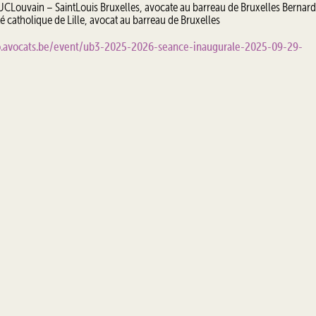
l’UCLouvain – SaintLouis Bruxelles, avocate au barreau de Bruxelles Bernar
té catholique de Lille, avocat au barreau de Bruxelles
go.avocats.be/event/ub3-2025-2026-seance-inaugurale-2025-09-29-