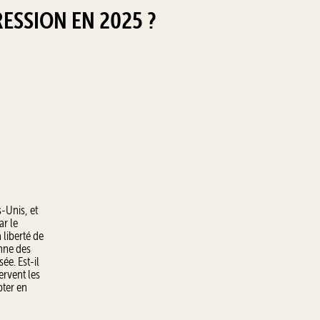
RESSION EN 2025 ?
s-Unis, et
ar le
 liberté de
enne des
ée. Est-il
ervent les
pter en