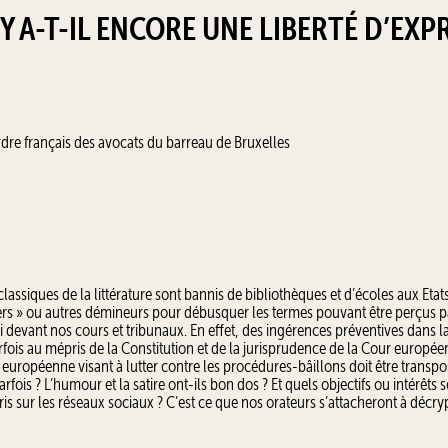
Y A-T-IL ENCORE UNE LIBERTÉ D’EXP
rdre français des avocats du barreau de Bruxelles
lassiques de la littérature sont bannis de bibliothèques et d’écoles aux Etat
aders » ou autres démineurs pour débusquer les termes pouvant être perçus p
evant nos cours et tribunaux. En effet, des ingérences préventives dans la
arfois au mépris de la Constitution et de la jurisprudence de la Cour europé
 européenne visant à lutter contre les procédures-bâillons doit être transpos
fois ? L’humour et la satire ont-ils bon dos ? Et quels objectifs ou intérêts s
ris sur les réseaux sociaux ? C’est ce que nos orateurs s’attacheront à décry