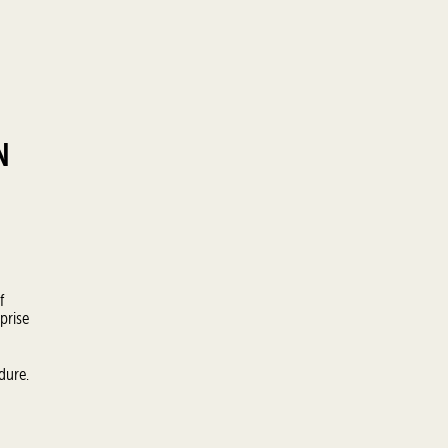
N
f
prise
dure.