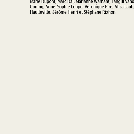
Marie Dupont, Marc Dal, Marianne Warnant, Tangui Vand
Coning, Anne-Sophie Loppe, Véronique Pire, Alisa Laub,
Haulleville, Jérôme Henri et Stéphane Rixhon.