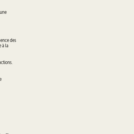
 une
ésence des
 à la
nctions.
e