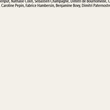
enput, Nathalie Colin, Sébastien Champagne, Dimitri de Bournonville, 
 Caroline Pepin, Fabrice Hambersin, Benjamine Bovy, Dimitri Paternostr