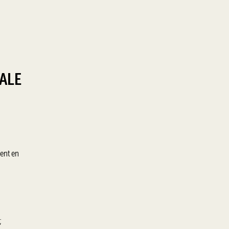
ALE
ment en
;