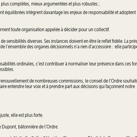
ns plus complètes, mieux argumentées et plus robustes ;
ont équilibrées intègrent davantage les enjeux de responsabilité et adoptent
rnent toute organisation appelée à décider pour un collectif.
de sensibilités diverses. Ses instances doivent en être le reflet fidèle. La pr
e l’ensemble des organes décisionnels n’a rien d’accessoire : elle participe
sabilités ordinales, c’est contribuer à normaliser leur présence dans ces fo
essibles.
 renouvellement de nombreuses commissions, le conseil de l’Ordre souhait
ire entendre leur voix et à prendre part aux décisions qui façonnent notre
te, elle est plus forte.
 Dupont, bâtonnière de l’Ordre.