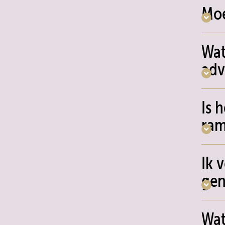
Moe
Wat
adv
Is 
ra
Ik 
gen
Wat