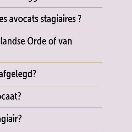
s avocats stagiaires ?
landse Orde of van
 afgelegd?
ocaat?
giair?