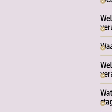
Wel
ver
Waa
Wel
ver
Wat
sta