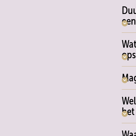
Duu
een
Wat
ops
Mag
Wel
het
Waa