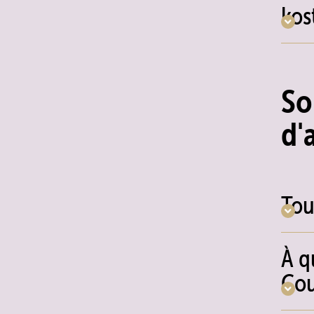
kos
So
d'
Tou
À q
Cou