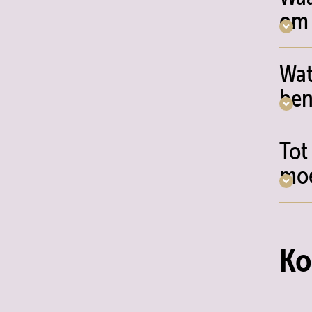
om 
Wat
ben
Tot
moe
Ko