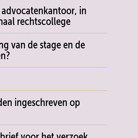
s advocatenkantoor, in
naal rechtscollege
ing van de stage en de
en?
den ingeschreven op
brief voor het verzoek