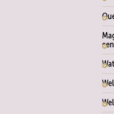
Que
Mag
een
Wat
Wel
Wel