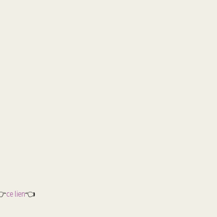
 👉
ce lien
👈