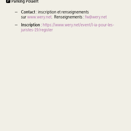
🅿️ Parking Polaert
Contact
: inscription et renseignements
sur
www.wery.net
. Renseignements :
fw@wery.net
Inscription
:
https://www.wery.net/event/l-ia-pour-les-
juristes-19/register