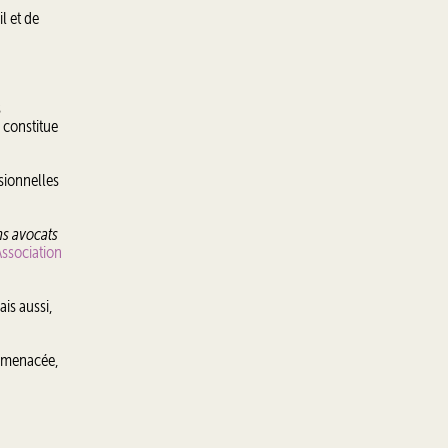
l et de
s
 constitue
sionnelles
ns avocats
ssociation
is aussi,
t menacée,