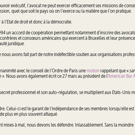
oir exécutif, l’avocat ne peut exercer efficacement ses missions de consei
ssion, quel que soit le pays où on l’exerce ou la matière que l’on pratique.
à l’Etat de droit et donc à la démocratie.
1994 un accord de coopération permettant notamment d’inscrire des avocat
50 confrères et consœurs américains qui exercent à Bruxelles et leur présence
uté juridique.
nous avons fait part de notre indéfectible soutien aux organisations profes
’unanimité avec le conseil de l’Ordre de Paris une
motion
rappelant que «
sa
e
». Nous avons également écrit ce 27 mars au président de l’
American Bar A
ecret professionnel et son auto-régulation, se multiplient aux Etats-Unis ma
dre. Celui-ci est le garant de l’indépendance de ses membres lorsqu’elle es
 de plus en plus souvent attaqué.
nt mises à mal, nous devons les défendre. Inlassablement. Sans la moindre