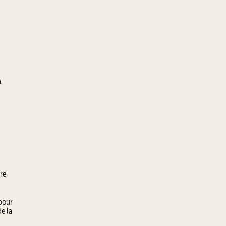
A
tre
 pour
de la