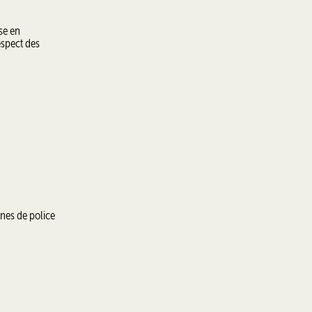
ise en
espect des
ones de police